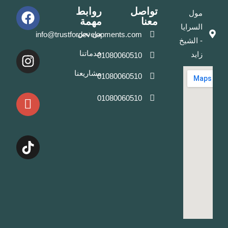
تواصل
روابط
مول
معنا
مهمة
السرايا
من نحن
info@trustfordevelopments.com
- الشيخ
خدماتنا
زايد
01080060510
مشاريعنا
01080060510
01080060510