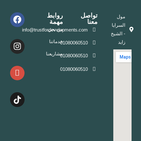
تواصل
روابط
مول
معنا
مهمة
السرايا
من نحن
info@trustfordevelopments.com
- الشيخ
خدماتنا
زايد
01080060510
مشاريعنا
01080060510
01080060510